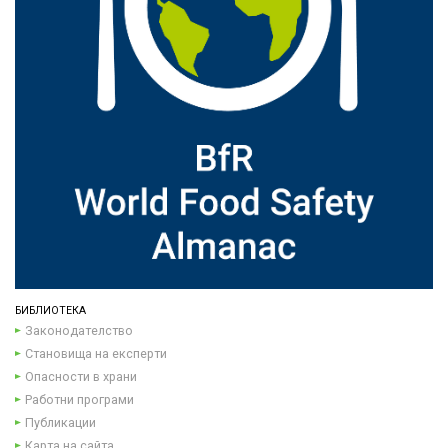
БИБЛИОТЕКА
Законодателство
Становища на експерти
Опасности в храни
Работни програми
Публикации
Карта на сайта