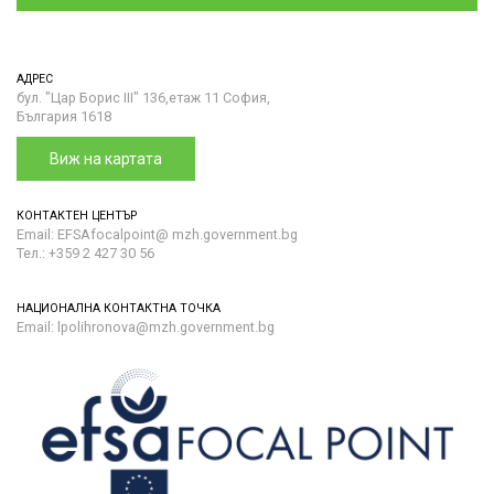
АДРЕС
бул. "Цар Борис III" 136,етаж 11 София,
България 1618
Виж на картата
КОНТАКТЕН ЦЕНТЪР
Email: EFSAfocalpoint@ mzh.government.bg
Тел.: +359 2 427 30 56
НАЦИОНАЛНА КОНТАКТНА ТОЧКА
Email: lpolihronova@mzh.government.bg