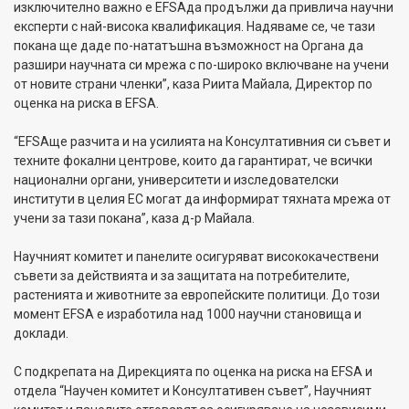
изключително важно е
EFSA
да продължи да привлича научни
експерти с най-висока квалификация. Надяваме се, че тази
покана ще даде по-нататъшна възможност на Органа да
разшири научната си мрежа с по-широко включване на учени
от новите страни членки
”
, каза Риита Майала, Директор по
оценка на риска в
EFSA
.
“
EFSA
ще разчита и на усилията на Консултативния си съвет и
техните фокални центрове, които да гарантират, че всички
национални органи, университети и изследователски
институти в целия ЕС могат да информират тяхната мрежа от
учени за тази покана
”, каза д-р Майала.
Научният комитет и панелите осигуряват висококачествени
съвети за действията и за защитата на потребителите,
растенията и животните за европейските политици
.
До този
момент
EFSA
е изработила над 1000 научни становища и
доклади
.
С подкрепата на Дирекцията по оценка на риска на
EFSA
и
отдела “Научен комитет и Консултативен съвет”, Научният