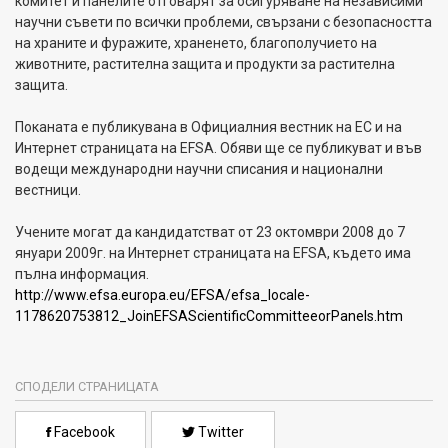
комитет и панелите отговарят за осигуряване на независими
научни съвети по всички проблеми, свързани с безопасността
на храните и фуражите, храненето, благополучието на
животните, растителна защита и продукти за растителна
защита
.
Поканата е публикувана в Официалния вестник на ЕС и на
Интернет страницата на
EFSA
.
Обяви ще се публикуват и във
водещи международни научни списания и национални
вестници
.
Учените могат да кандидатстват от 23 октомври 2008 до 7
януари 2009г. на Интернет страницата на
EFSA
, където има
пълна информация.
http://www.efsa.europa.eu/EFSA/efsa_locale-
1178620753812_JoinEFSAScientificCommitteeorPanels.htm
СПОДЕЛИ СТРАНИЦАТА
Facebook
Twitter