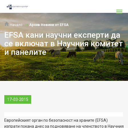
Начало
Архив Новини от EFSA
EFSA кани научни експерти да
се включат в Научния комитет
и панелите
17-03-2015
Европейският орган по безопасност на храните
(
EFSA
)
изпрати покана днес за подновяване на членството в Научния