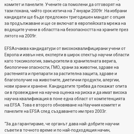
комитет и панелите
.
Учените са помолени да отговорят на
тази покана, чийто срок изтича на 7 януари 2009г. На избрани
кандидати ще бъде предложен тригодишен мандат с опция
за продължаване и ще се включат в европейската мрежа на
водещите учени в областта на безопасността на храните през
лятото на 2009г.
EFSA
очаква кандидатури от висококвалифицирани учени от
Европа и извън нея, експерти в широк спектър научни области
като токсикология, замърсители в хранителната верига,
биологични опасности, ГМО, храни за животни, здраве на
растенията и препарати за растителна защита, здраве и
благополучие на животните, диетични продукти, алергии,
нови храни и хранене.
Кандидатите трябва да покажат опита
си в провеждане на научна оценка на риска и да имат висока
научна квалификация в поне една област от компетенцията
на
EFSA
.
Това е второто обновяване на Научния комитет и
панелите на
EFSA
след създаването им през 2003г
.
“
За да гарантираме, че органът дава най-добрите научни
съвети в точното време и по най-подходящия начин,