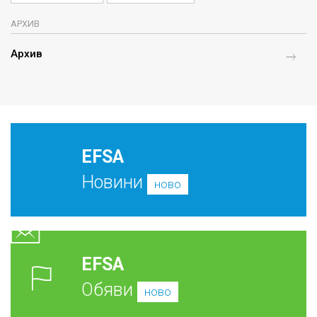
АРХИВ
Архив
EFSA
Новини
ново
EFSA
Обяви
ново