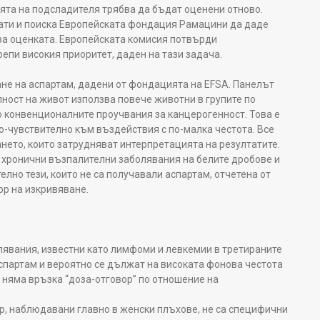
ята на подсладителя трябва да бъдат оценени отново.
тати и поиска Европейската фондация Рамацини да даде
за оценката. Европейската комисия потвърди
епи високия приоритет, даден на тази задача.
не на аспартам, дадени от фондацията на EFSA. Панелът
ност на живот използва повече животни в групите по
о конвенционалните проучвания за канцерогенност. Това е
о-чувствително към въздействия с по-малка честота. Все
нето, които затрудняват интерпретацията на резултатите.
а хронични възпалителни заболявания на белите дробове и
елно тези, които не са получавали аспартам, отчетена от
ор на изкривяване.
лявания, известни като лимфоми и левкемии в третираните
аспартам и вероятно се дължат на високата фонова честота
 няма връзка “доза-отговор” по отношение на
р, наблюдавани главно в женски плъхове, не са специфични