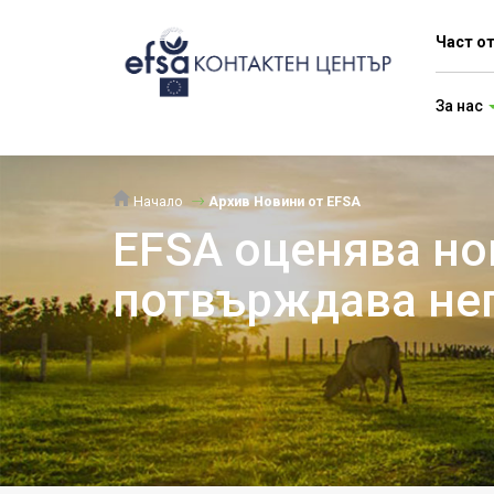
Част о
За нас
Начало
Архив Новини от EFSA
EFSA оценява но
потвърждава нег