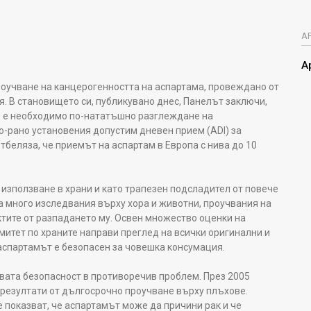
А
А
оучване на канцерогенността на аспартама, провеждано от
. В становището си, публикувано днес, Панелът заключи,
е е необходимо по-нататъшно разглеждане на
по-рано установения допустим дневен прием (ADI) за
тбеляза, че приемът на аспартам в Европа с нива до 10
 използване в храни и като трапезен подсладител от повече
 са много изследвания върху хора и животни, проучвания на
ктите от разпадането му. Освен множество оценки на
митет по храните направи преглед на всички оригинални и
аспартамът е безопасен за човешка консумация.
овата безопасност в противоречив проблем. През 2005
резултати от дългосрочно проучване върху плъхове.
 показват, че аспартамът може да причини рак и че