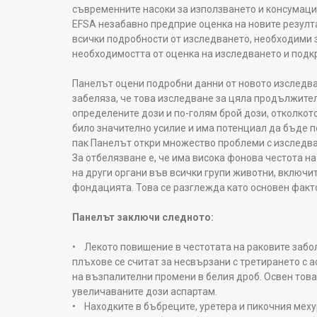
съвременните насоки за използването и консумаци
EFSA незабавно предприе оценка на новите резул
всички подробности от изследването, необходими 
необходимостта от оценка на изследването и подкр
Панелът оцени подробни данни от новото изследва
забеляза, че това изследване за цяла продължител
определените дози и по-голям брой дози, отколкот
било значително усилие и има потенциал да бъде п
пак Панелът откри множество проблеми с изследва
За отбелязване е, че има висока фонова честота н
на други органи във всички групи животни, включит
фондацията. Това се разглежда като основен факт
Панелът заключи следното:
• Лекото повишение в честотата на раковите забо
плъхове се считат за несвързани с третирането с 
на възпалителни промени в белия дроб. Освен това
увеличаваните дози аспартам.
• Находките в бъбреците, уретера и пикочния меху