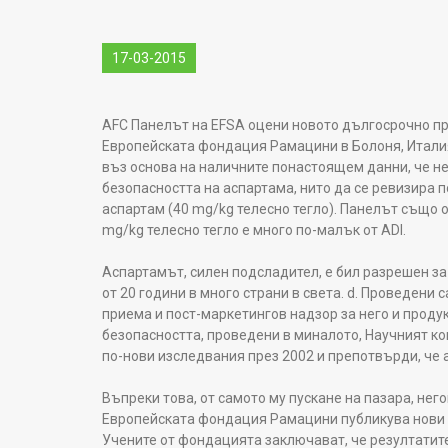
17-03-2015
AFC Панелът на EFSA оцени новото дългосрочно пр
Европейската фондация Рамацини в Болоня, Италия
въз основа на наличните понастоящем данни, че н
безопасността на аспартама, нито да се ревизира 
аспартам (40 mg/kg телесно тегло). Панелът също о
mg/kg телесно тегло е много по-малък от ADI.
Аспартамът, силен подсладител, е бил разрешен за
от 20 години в много страни в света. d. Проведени
приема и пост-маркетингов надзор за него и проду
безопасността, проведени в миналото, Научният ко
по-нови изследвания през 2002 и препотвърди, че 
Въпреки това, от самото му пускане на пазара, нег
Европейската фондация Рамацини публикува нови 
Учените от фондацията заключават, че резултатите