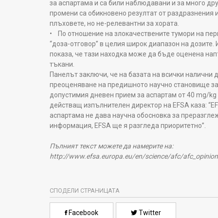
за аспартама и са били наблюдавани и за много др
промени са обикновено резултат от раздразнения 
плъховете, но не-релевантни за хората.
• По отношение на злокачествените тумори на пер
“доза-отговор” в целия широк диапазон на дозите. 
показа, че тази находка може да бъде оценена на
тъкани.
Панелът заключи, че на базата на всички налични
преоценяване на предишното научно становище за 
допустимия дневен прием за аспартам от 40 mg/kg 
действащ изпълнителен директор на EFSA каза: “EF
аспартама не дава научна обосновка за преразглеж
информация, EFSA ще я разгледа приоритетно”.
Пълният текст можете да намерите на:
http://www.efsa.europa.eu/en/science/afc/afc_opinio
СПОДЕЛИ СТРАНИЦАТА
Facebook
Twitter