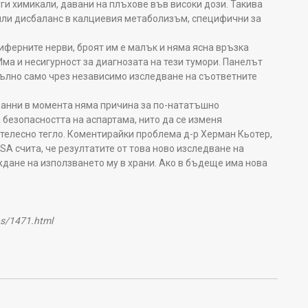
уги химикали, давани на плъхове във високи дози. Такива
или дисбаланс в калциевия метаболизъм, специфични за
иферните нерви, броят им е малък и няма ясна връзка
Има и несигурност за диагнозата на тези тумори. Панелът
пълно само чрез независимо изследване на съответните
 данни в момента няма причина за по-нататъшно
безопасността на аспартама, нито да се изменя
телесно тегло. Коментирайки проблема д-р Херман Кьотер,
SA счита, че резултатите от това ново изследване на
дане на използването му в храни. Ако в бъдеще има нова
ns/1471.html