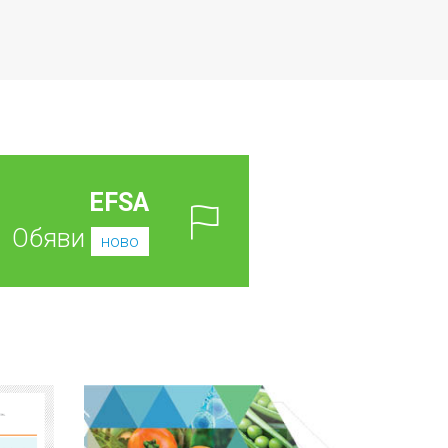
EFSA
Обяви
ново