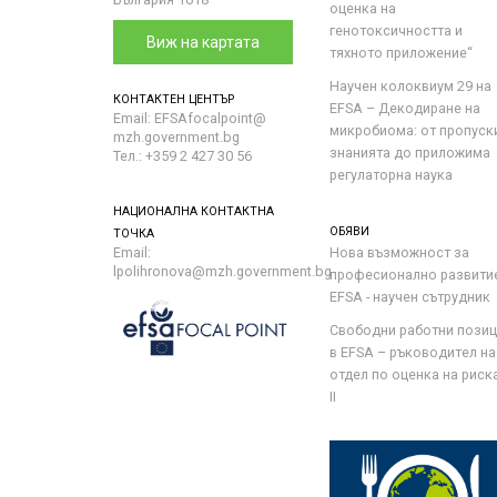
оценка на
генотоксичността и
Виж на картата
тяхното приложение“
Научен колоквиум 29 на
КОНТАКТЕН ЦЕНТЪР
EFSA – Декодиране на
Email: EFSAfocalpoint@
микробиома: от пропуск
mzh.government.bg
знанията до приложима
Тел.: +359 2 427 30 56
регулаторна наука
НАЦИОНАЛНА КОНТАКТНА
ОБЯВИ
ТОЧКА
Email:
Нова възможност за
lpolihronova@mzh.government.bg
професионално развити
EFSA - научен сътрудник
Свободни работни пози
в EFSA – ръководител на
отдел по оценка на риска 
II