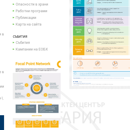
Опасности в храни
Работни програми
Публикации
Карта на сайта
и в
СЪБИТИЯ
Събития
Кампании на ЕОБХ
е в
ции
I,