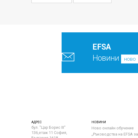
EFSA
Новини
ново
АДРЕС
НОВИНИ
бул. "Цар Борис III"
Ново онлайн обучение
136,етаж 11 София,
„Ръководства на ЕFSA за
България 1618