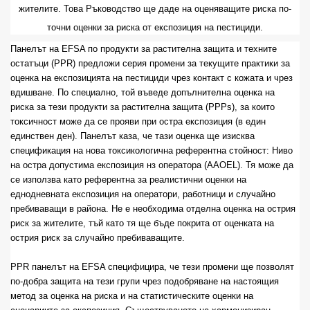
жителите. Това Ръководство ще даде на оценяващите риска по-
точни оценки за риска от експозиция на пестициди.
Панелът на EFSA по продукти за растителна защита и техните
остатъци (PPR) предложи серия промени за текущите практики за
оценка на експозицията на пестициди чрез контакт с кожата и чрез
вдишване. По специално, той въведе допълнителна оценка на
риска за тези продукти за растителна защита (PPPs), за които
токсичност може да се прояви при остра експозиция (в един
единствен ден). Панелът каза, че тази оценка ще изисква
спецификация на нова токсикологична референтна стойност: Ниво
на остра допустима експозиция нз оператора (AAOEL). Тя може да
се използва като референтна за реалистични оценки на
еднодневната експозиция на оператори, работници и случайно
пребиваващи в района. Не е необходима отделна оценка на острия
риск за жителите, тъй като тя ще бъде покрита от оценката на
острия риск за случайно пребиваващите.
PPR
панелът на
EFSA специфицира, че тези промени ще позволят
по-добра защита на тези групи чрез подобряване на настоящия
метод за оценка на риска и на статистическите оценки на