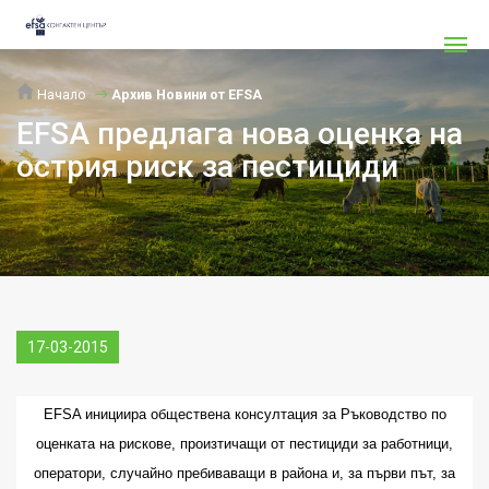
Начало
Архив Новини от EFSA
EFSA предлага нова оценка на
острия риск за пестициди
17-03-2015
EFSA инициира обществена консултация за Ръководство по
оценката на рискове, произтичащи от пестициди за работници,
оператори, случайно пребиваващи в района и, за първи път, за