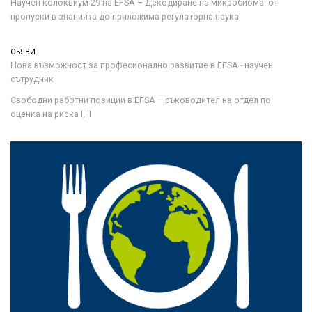
Научен колоквиум 29 на EFSA – Декодиране на микробиома: от
пропуски в знанията до приложима регулаторна наука
ОБЯВИ
Нова възможност за професионално развитие в EFSA - научен
сътрудник
Свободни работни позиции в EFSA – ръководител на отдел по
оценка на риска I, II