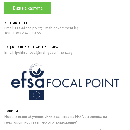
Виж на картата
КОНТАКТЕН ЦЕНТЪР
Email: EFSAfocalpoint@ mzh.government.bg
Тел.: +359 2 427 30 56
НАЦИОНАЛНА КОНТАКТНА ТОЧКА
Email: lpolihronova@mzh.government.bg
НОВИНИ
Ново онлайн обучение „Ръководства на ЕFSA за оценка на
генотоксичността и тяхното приложение“