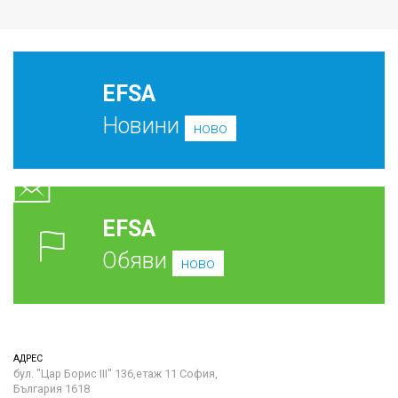
EFSA
Новини
ново
EFSA
Обяви
ново
АДРЕС
бул. "Цар Борис III" 136,етаж 11 София,
България 1618