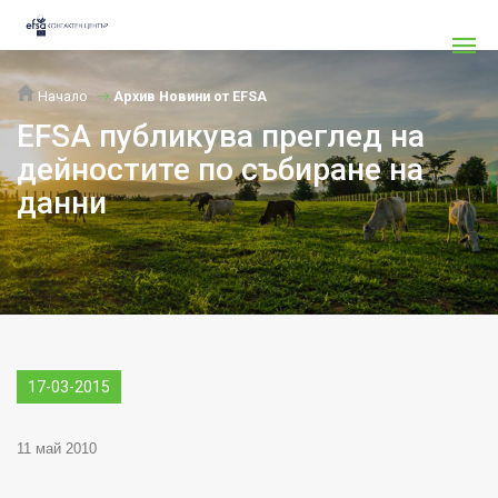
Начало
Архив Новини от EFSA
EFSA публикува преглед на
дейностите по събиране на
данни
17-03-2015
11
май
2010