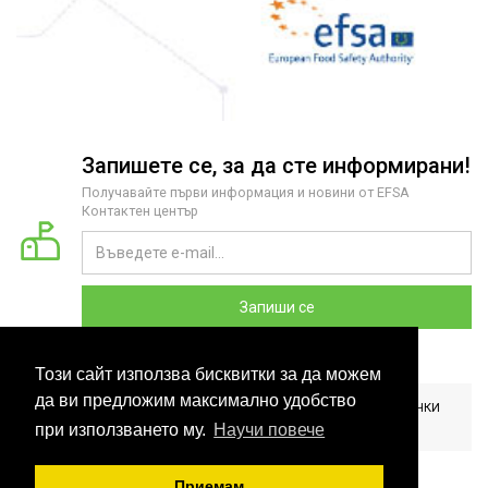
Запишете се, за да сте информирани!
Получавайте първи информация и новини от EFSA
Контактен център
Запиши се
Този сайт използва бисквитки за да можем
да ви предложим максимално удобство
2026 COPYRIGHT © EFSA КОНТАКТЕН ЦЕНТЪР БЪЛГАРИЯ. ВСИЧКИ
ПРАВА ЗАПАЗЕНИ. РАЗРАБОТЕНО ОТ
CLOUDBM
.
при използването му.
Научи повече
Приемам