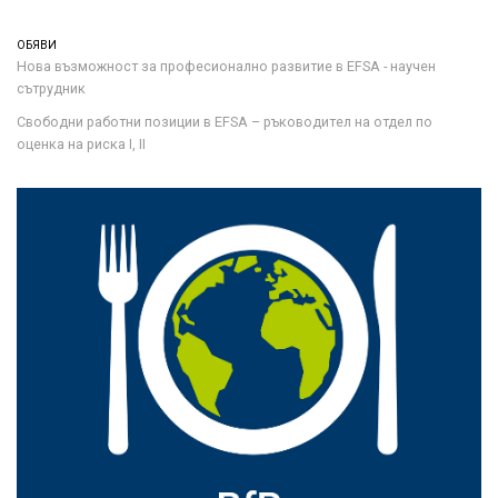
ОБЯВИ
Нова възможност за професионално развитие в EFSA - научен
сътрудник
Свободни работни позиции в EFSA – ръководител на отдел по
оценка на риска I, II