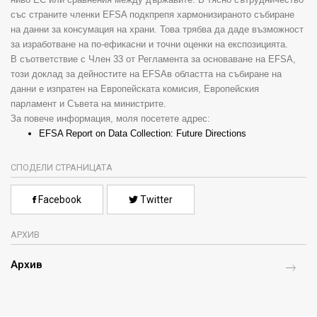
със страните членки
EFSA
подкпрепя хармонизираното събиране
на данни за консумация на храни. Това трябва да даде възможност
за изработване на по-ефикасни и точни оценки на експозицията
.
В съответствие с Член
33
от Регламента за основаване на
EFSA
,
този доклад за дейностите на
EFSA
в областта на събиране на
данни е изпратен на Европейската комисия, Европейския
парламент и Съвета на министрите
.
За повече информация, моля посетете адрес:
EFSA Report on Data Collection: Future Directions
СПОДЕЛИ СТРАНИЦАТА
Facebook
Twitter
АРХИВ
Архив