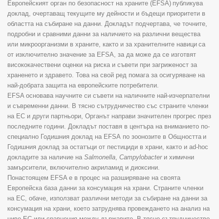
Европейският орган по безопасност на храните
(EFSA)
публикува
доклад, очертаващ текущите му дейности и бъдещи приоритети в
областта на събиране на данни. Докладът подчертава, че точните,
подробни и сравними данни за наличието на различни вещества
или микроорганизми в храните, както и за хранителните навици
са
от изключително значение за
EFSA
, за да може да се изготвят
висококачествени оценки на риска и съвети при загриженост за
храненето и здравето. Това на свой ред помага за осигуряване на
най-добрата защита на европейските потребители
.
EFSA
основава научните си съвети на наличните най-изчерпателни
и съвременни данни. В тясно сътрудничество със страните членки
на ЕС и други партньори, Органът направи значителен прогрес през
последните години. Докладът поставя в центъра на вниманието по-
специално Годишния доклад на
EFSA
по зоонозите в Общността
и
Годишния доклад за остатъци от пестициди в храни, както и
ad-hoc
докладите за наличие на
Salmonella
,
Campylobacter
и химични
замърсители, включително акриламид и диоксини
.
Понастоящем
EFSA
е в процес на разширяване на своята
Европейска база данни за консумация на храни. Страните членки
на ЕС, обаче, използват различни методи за събиране на данни за
консумация на храни, което затруднява провеждането на анализ на
ниво ЕС или сравнения между държавите. В тясно сътрудничество