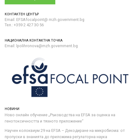
КОНТАКТЕН ЦЕНТЪР
Email: EFSAfocalpoint@ mzh.government.bg
Тел.: +359 2 427 30 56
НАЦИОНАЛНА КОНТАКТНА ТОЧКА
Email: lpolihronova@mzh.government.bg
НОВИНИ
Ново онлайн обучение „Ръководства на ЕFSA за оценка на
генотоксичността и тяхното приложение“
Научен колоквиум 29 на EFSA – Декодиране на микробиома: от
пропуски в знанията до приложима регулаторна наука