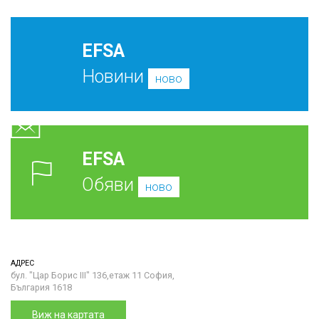
EFSA
Новини
ново
EFSA
Обяви
ново
АДРЕС
бул. "Цар Борис III" 136,етаж 11 София,
България 1618
Виж на картата