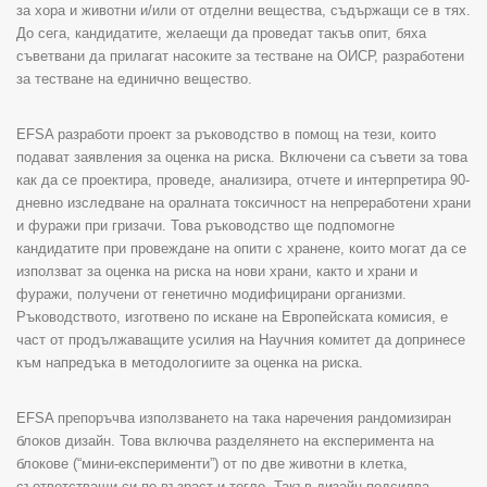
за хора и животни и/или от отделни вещества, съдържащи се в тях
.
До сега, кандидатите, желаещи да проведат такъв опит, бяха
съветвани да прилагат насоките за тестване на ОИСР, разработени
за тестване на единично вещество
.
EFSA
разработи проект за ръководство в помощ на тези, които
подават заявления за оценка на риска. Включени са съвети за това
как да се проектира, проведе, анализира, отчете и интерпретира 90-
дневно изследване на оралната токсичност на непреработени храни
и фуражи при гризачи. Това ръководство ще подпомогне
кандидатите при провеждане на опити с хранене, които могат да се
използват за оценка на риска на нови храни, както и храни и
фуражи, получени от генетично модифицирани организми.
Ръководството, изготвено по искане на Европейската комисия, е
част от продължаващите усилия на Научния комитет да допринесе
към напредъка в методологиите за оценка на риска.
EFSA
препоръчва използването на така наречения рандомизиран
блоков дизайн. Това включва разделянето на експеримента на
блокове (“мини-експерименти”) от по две животни в клетка,
съответстващи си по възраст и тегло. Такъв дизайн подсилва