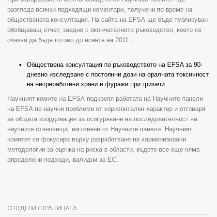
разгледа всички подходящи коментари, получени по време на
обществената консултация. На сайта на
EFSA
ще бъде публикуван
обобщаващ отчет, заедно с окончателното ръководство, което се
очаква да бъде готово до есента на 2011 г.
Обществена консултация по ръководството на
EFSA
за 90-
дневно изследване с постоянни дози на оралната токсичност
на непреработени храни и фуражи при гризачи
Научният комите на
EFSA
подкрепя работата на Научните панели
на
EFSA
по научни проблеми от хоризонтален характер и отговаря
за общата координация за осигуряване на последователност на
научните становища, изготвени от Научните панели. Научният
комитет се фокусира върху разработване на хармонизирани
методологии за оценка на риска в области, където все още няма
определени подходи, валидни за ЕС
.
СПОДЕЛИ СТРАНИЦАТА