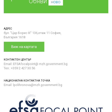
Обяви
ново
АДРЕС
бул. "Цар Борис III" 136,етаж 11 София,
България 1618
Виж на картата
КОНТАКТЕН ЦЕНТЪР
Email: EFSAfocalpoint@ mzh.government.bg
Тел.: +359 2 427 30 56
НАЦИОНАЛНА КОНТАКТНА ТОЧКА
Email: lpolihronova@mzh.government.bg