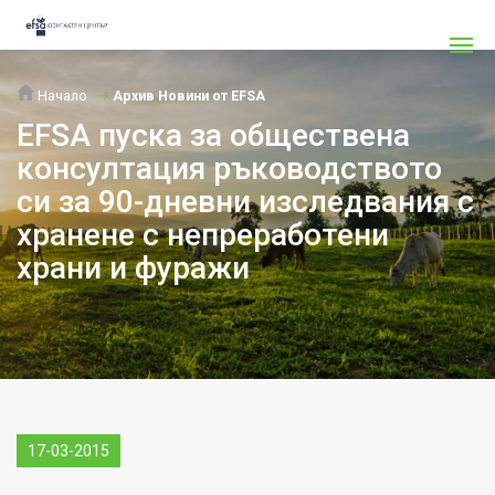
Начало
Архив Новини от EFSA
EFSA пуска за обществена
консултация ръководството
си за 90-дневни изследвания с
хранене с непреработени
храни и фуражи
17-03-2015