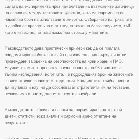
силата на експеримента чрез намаляване на възможните източници
на вариация между тестваните животни, като едновременно се
намалява броя на използваните животни. Събирането на гризачите
в двойки се препоръчва и от гледна точка на благополучието, тъй
като е известно, че това намалява стреса у животните.
Ръководството дава практически примери как да се прилага
рандомизирания блоков дизайн при изследвания върху животни,
провеждани за оценка на безопасността на нови храни и ГМО.
Научният комитет препоръчва използването на 96 животни за
такива изследвания, но отчита, че подходящият брой на животните
зависи от използваната методология. Кандидатите трябва винаги
да изучават и научно да обосновават стратегията им на тестване,
независимо от методологията, която са избрали.
Ръководството включва и насоки за формулиране на тестови
диети, статистически анализ и хармонизирано отчитане на
резултатите.
При завършването на становището си Научният комитет ще