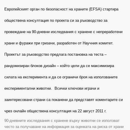
Европейският орган по безопасност на храните
(EFSA)
стартира
обществена консултация по проекта си за ръководство за
провеждане на 90-дневни изследвания с хранене с непреработени
храни и фуражи при гризачи, разработен от Научния комитет.
Проектът за ръководство предлага постановка на теста –
рандомизиран блоков дизайн – който цели да се максимизира
силата на експеримента и да се ограничи броя на използваните
експериментални животни.
Всички ключови играчи и
заинтересовани страни са поканени да представят коментарите си
чрез онлайн обществена консултация на 22 август 2011 г.
90-
дневните изследвания с хранене върху животни се използват
често за получаване на информация за оценката на риска от храни