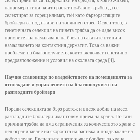
селектирани да са издържливи на средата, в която живеят,
например птици, които растат по-бавно, трябва да се
селектират за горещ климат, тъй като бързорастящите
бройлери са податливи на топлинен стрес. Освен това, в
генетичната селекция на пилета трябва да се даде висок
приоритет на намаляване на броя на сакатите птици и
намаляването на контактния дерматит. Това са важни
проблеми на благополучието, които включват генетично
предразположение и условия на околната среда [4].
Научно становище по въздействието на помещенията за
отглеждане и управлението на благополучието на
разплодните бройлери
Поради селекцията за бърз растеж и висок добив на месо,
разплодните бройлери имат голям прием на храна. По тази
причина трябва да има ограничения за количеството храна с
цел ограничаване на скоростта на растежа и поддържане на
добро здраве. Експертите препоръчват борбата за храна