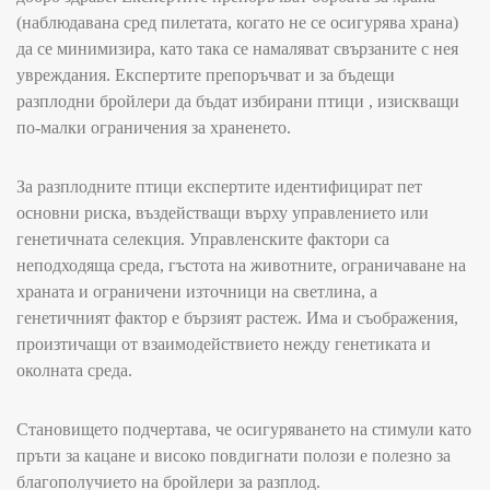
(наблюдавана сред пилетата, когато не се осигурява храна)
да се минимизира, като така се намаляват свързаните с нея
увреждания. Експертите препоръчват и за бъдещи
разплодни бройлери да бъдат избирани птици , изискващи
по-малки ограничения за храненето.
За разплодните птици експертите идентифицират пет
основни риска, въздействащи върху управлението или
генетичната селекция. Управленските фактори са
неподходяща среда, гъстота на животните, ограничаване на
храната и ограничени източници на светлина, а
генетичният фактор е бързият растеж. Има и съображения,
произтичащи от взаимодействието нежду генетиката и
околната среда.
Становището подчертава, че осигуряването на стимули като
пръти за кацане и високо повдигнати полози е полезно за
благополучието на бройлери за разплод.