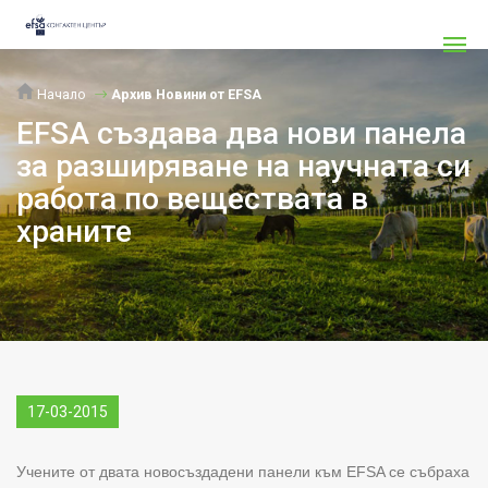
Начало
Архив Новини от EFSA
EFSA създава два нови панела
за разширяване на научната си
работа по веществата в
храните
17-03-2015
Учените от двата новосъздадени панели към EFSA се събраха