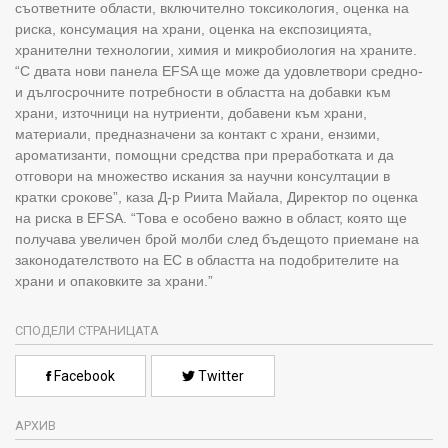
съответните области, включително токсикология, оценка на
риска, консумация на храни, оценка на експозицията,
хранителни технологии, химия и микробиология на храните.
“С двата нови панела EFSA ще може да удовлетвори средно-
и дългосрочните потребности в областта на добавки към
храни, източници на нутриенти, добавени към храни,
материали, предназначени за контакт с храни, ензими,
ароматизанти, помощни средства при преработката и да
отговори на множество искания за научни консултации в
кратки срокове”, каза Д-р Риита Майала, Директор по оценка
на риска в EFSA. “Това е особено важно в област, която ще
получава увеличен брой молби след бъдещото приемане на
законодателството на ЕС в областта на подобрителите на
храни и опаковките за храни.”
СПОДЕЛИ СТРАНИЦАТА
Facebook
Twitter
АРХИВ