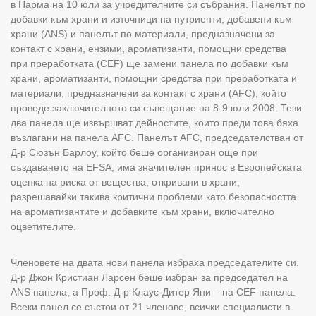
в Парма на 10 юли за учредителните си събрания. Панелът по
добавки към храни и източници на нутриенти, добавени към
храни (ANS) и панелът по материали, предназначени за
контакт с храни, ензими, ароматизанти, помощни средства
при преработката (CEF) ще замени панела по добавки към
храни, ароматизанти, помощни средства при преработката и
материали, предназначени за контакт с храни (AFC), който
проведе заключителното си съвещание на 8-9 юли 2008. Тези
два панела ще извършват дейностите, които преди това бяха
възлагани на панела AFC. Панелът AFC, председателстван от
Д-р Сюзън Барлоу, който беше организиран още при
създаването на EFSA, има значителен принос в Европейската
оценка на риска от вещества, откривани в храни,
разрешавайки такива критични проблеми като безопасността
на ароматизантите и добавките към храни, включително
оцветителите.
Членовете на двата нови панела избраха председателите си.
Д-р Джон Кристиан Ларсен беше избран за председател на
ANS панела, а Проф. Д-р Клаус-Дитер Яни – на CEF панела.
Всеки панел се състои от 21 членове, всички специалисти в