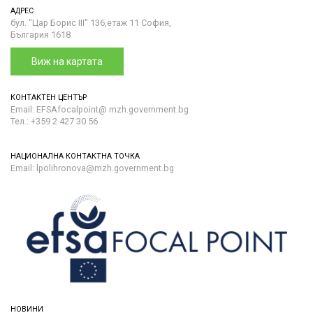
АДРЕС
бул. "Цар Борис III" 136,етаж 11 София,
България 1618
Виж на картата
КОНТАКТЕН ЦЕНТЪР
Email: EFSAfocalpoint@ mzh.government.bg
Тел.: +359 2 427 30 56
НАЦИОНАЛНА КОНТАКТНА ТОЧКА
Email: lpolihronova@mzh.government.bg
НОВИНИ