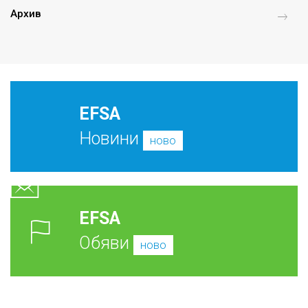
Архив
EFSA
Новини
ново
EFSA
Обяви
ново