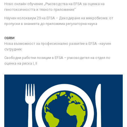
Ново онлайн обучение „Ръководства на ЕFSA за оценка на
генотоксичността и тяхното приложение“
Научен колоквиум 29 на EFSA – Декодиране на микробиома: от
пропуски в знанията до приложима регулаторна наука
ОБЯВИ
Нова възможност за професионално развитие в EFSA - научен
сътрудник
Свободни работни позиции в EFSA – ръководител на отдел по
оценка на риска I, II