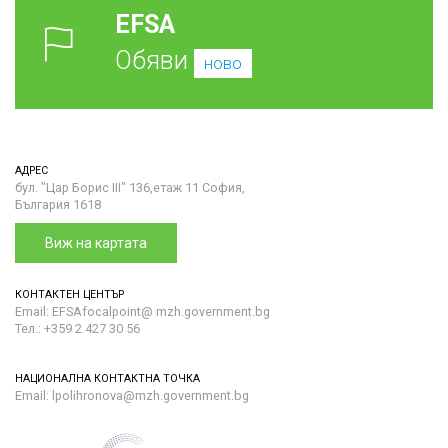
EFSA
Обяви
ново
АДРЕС
бул. "Цар Борис III" 136,етаж 11 София,
България 1618
Виж на картата
КОНТАКТЕН ЦЕНТЪР
Email: EFSAfocalpoint@ mzh.government.bg
Тел.: +359 2 427 30 56
НАЦИОНАЛНА КОНТАКТНА ТОЧКА
Email: lpolihronova@mzh.government.bg