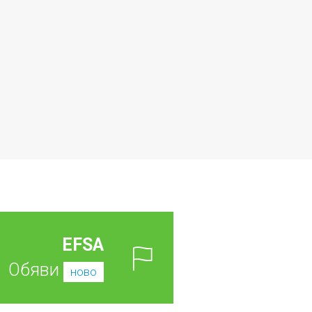
EFSA
Обяви
ново