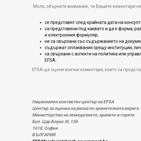
Моля, обърнете внимание, че Вашите коментари ня
се представят след крайната дата на консул
са представени под каквато и да е форма, р
и електронния формуляр;
не са свързани със съдържанието на докуме
съдържат оплаквания срещу институции, личн
са свързани с аспекти на политика или управ
EFSA.
EFSA ще оцени всички коментари, които са предста
Национален контактен център на EFSA
Център за оценка на риска по хранителната верига
Министерство на земеделието, храните и горите
Бул. Цар Борис III, 136
1618, София
БЪЛГАРИЯ