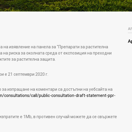
А
А
 на изявление на панела за "Препарати за растителна
а на риска за околната среда от експозиция на преходни
ктите за растителна защита.
и е 21 септември 2020 г.
за изпращане на коментари са достъпни на уебсайта на
/consultations/call/public-consultation-draft-statement-ppr-
зпратите е 1Mb, в противен случай можете да се свържете