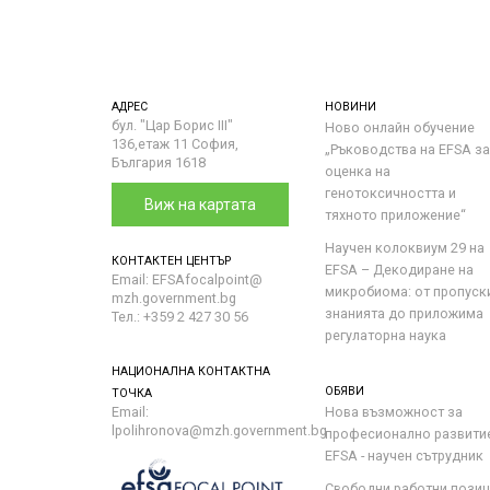
АДРЕС
НОВИНИ
бул. "Цар Борис III"
Ново онлайн обучение
136,етаж 11 София,
„Ръководства на ЕFSA за
България 1618
оценка на
генотоксичността и
Виж на картата
тяхното приложение“
Научен колоквиум 29 на
КОНТАКТЕН ЦЕНТЪР
EFSA – Декодиране на
Email: EFSAfocalpoint@
микробиома: от пропуск
mzh.government.bg
знанията до приложима
Тел.: +359 2 427 30 56
регулаторна наука
НАЦИОНАЛНА КОНТАКТНА
ОБЯВИ
ТОЧКА
Email:
Нова възможност за
lpolihronova@mzh.government.bg
професионално развити
EFSA - научен сътрудник
Свободни работни пози