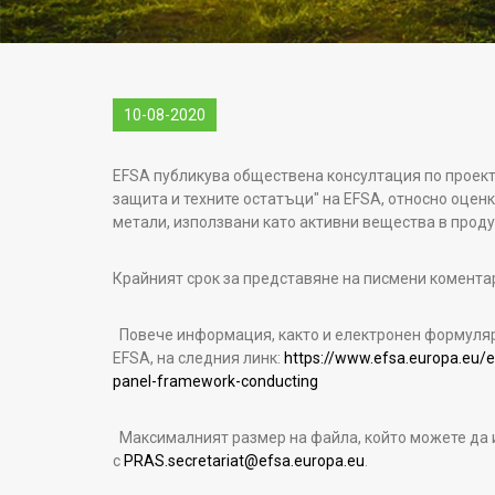
10-08-2020
EFSA публикува обществена консултация по проекта
защита и техните остатъци" на EFSA, относно оценк
метали, използвани като активни вещества в проду
Крайният срок за представяне на писмени коментар
Повече информация, както и електронен формуляр 
EFSA, на следния линк:
https://www.efsa.europa.eu/en
panel-framework-conducting
Максималният размер на файла, който можете да и
с
PRAS.secretariat@efsa.europa.eu
.