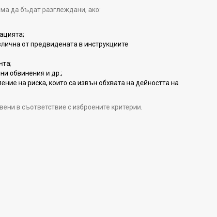
ма да бъдат разглеждани, ако:
тацията;
азлична от предвидената в инструкциите
нта;
и обвинения и др.;
ление на риска, които са извън обхвата на дейността на
вени в съответствие с изброените критерии.