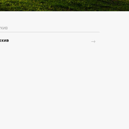
РХИВ
рхив