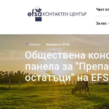
Част о
За нас
Начало
Новини от EFSA
Обществена конс
панела за "Препа
остатъци" на EF