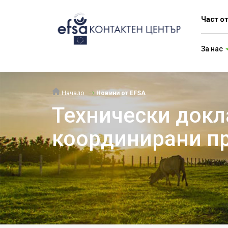
Част о
За нас
Начало
Новини от EFSA
Технически докла
координирани пр