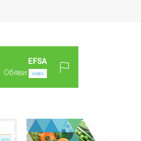
EFSA
Обяви
ново