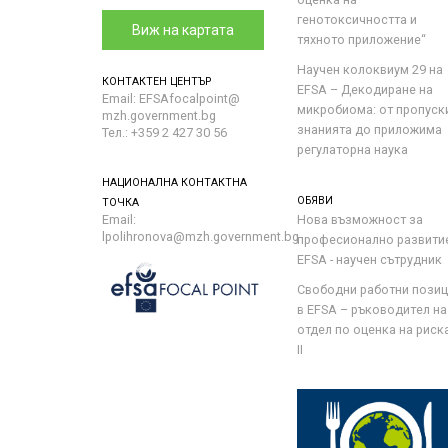
генотоксичността и
Виж на картата
тяхното приложение“
Научен колоквиум 29 на
КОНТАКТЕН ЦЕНТЪР
EFSA – Декодиране на
Email: EFSAfocalpoint@
микробиома: от пропуск
mzh.government.bg
знанията до приложима
Тел.: +359 2 427 30 56
регулаторна наука
НАЦИОНАЛНА КОНТАКТНА
ОБЯВИ
ТОЧКА
Email:
Нова възможност за
lpolihronova@mzh.government.bg
професионално развити
EFSA - научен сътрудник
Свободни работни пози
в EFSA – ръководител на
отдел по оценка на риска 
II