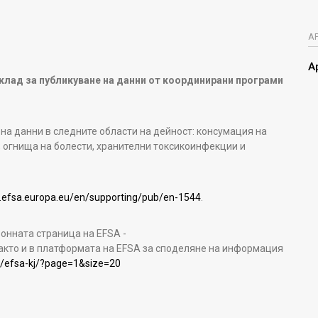
А
А
клад за публикуване на данни от координирани програми
 на данни в следните области на дейност: консумация на
; огнища на болести, хранителни токсикоинфекции и
.efsa.europa.eu/en/supporting/pub/en-1544
.
онната страница на EFSA -
както и в платформата на EFSA за споделяне на информация
s/efsa-kj/?page=1&size=20