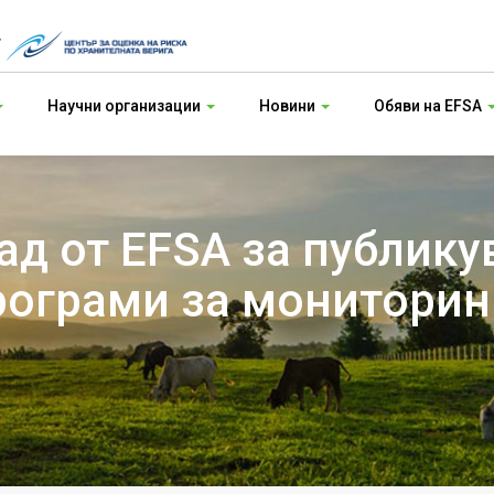
т
Научни организации
Новини
Обяви на EFSA
д от EFSA за публику
ограми за мониторинг