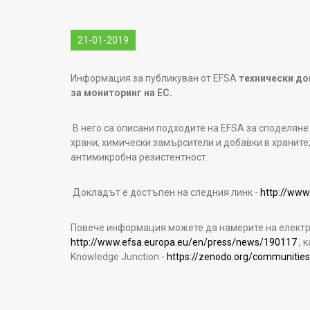
21-01-2019
Информация за публикуван от EFSA
технически до
за мониторинг на ЕС.
В него са описани подходите на EFSA за споделяне
храни; химически замърсители и добавки в храните
антимикробна резистентност.
Докладът е достъпен на следния линк -
http://www
Повече информация можете да намерите на електр
http://www.efsa.europa.eu/en/press/news/190117
, 
Knowledge Junction -
https://zenodo.org/communitie