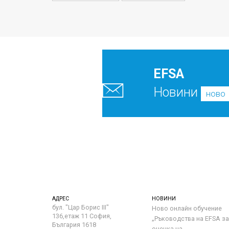
EFSA
Новини
ново
АДРЕС
НОВИНИ
бул. "Цар Борис III"
Ново онлайн обучение
136,етаж 11 София,
„Ръководства на ЕFSA за
България 1618
оценка на