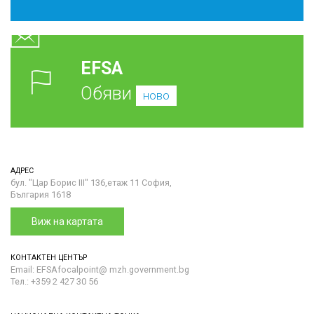
EFSA
Обяви
ново
АДРЕС
бул. "Цар Борис III" 136,етаж 11 София,
България 1618
Виж на картата
КОНТАКТЕН ЦЕНТЪР
Email: EFSAfocalpoint@ mzh.government.bg
Тел.: +359 2 427 30 56