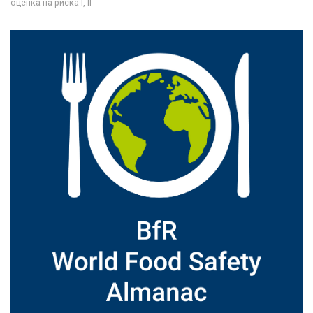
оценка на риска I, II