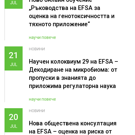
JUL
„Ръководства на ЕFSA за
оценка на генотоксичността и
тяхното приложение“
научи повече
НОВИНИ
21
Научен колоквиум 29 на EFSA –
JUL
Декодиране на микробиома: от
пропуски в знанията до
приложима регулаторна наука
научи повече
НОВИНИ
20
Нова обществена консултация
JUL
на EFSA – оценка на риска от