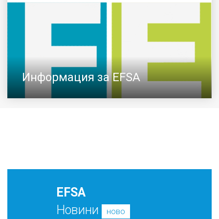
Информация за EFSA
EFSA
Новини
ново