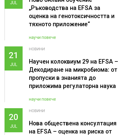
JUL
„Ръководства на ЕFSA за
оценка на генотоксичността и
тяхното приложение“
научи повече
НОВИНИ
21
Научен колоквиум 29 на EFSA –
JUL
Декодиране на микробиома: от
пропуски в знанията до
приложима регулаторна наука
научи повече
НОВИНИ
20
Нова обществена консултация
JUL
на EFSA – оценка на риска от