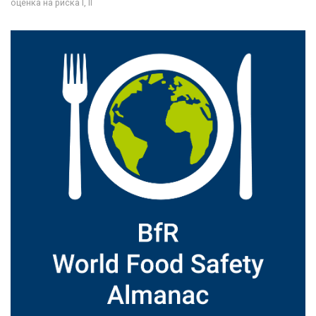
оценка на риска I, II