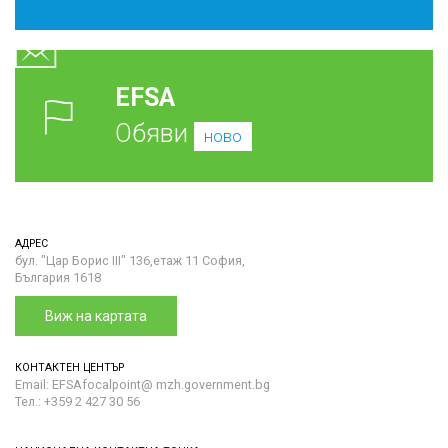
EFSA
Обяви
ново
АДРЕС
бул. "Цар Борис III" 136,етаж 11 София,
България 1618
Виж на картата
КОНТАКТЕН ЦЕНТЪР
Email: EFSAfocalpoint@ mzh.government.bg
Тел.: +359 2 427 30 56