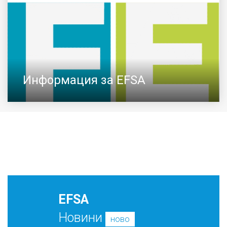
Информация за EFSA
EFSA
Новини
ново