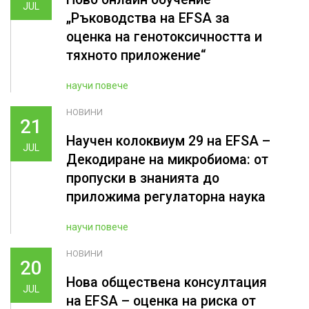
JUL
„Ръководства на ЕFSA за
оценка на генотоксичността и
тяхното приложение“
научи повече
НОВИНИ
21
Научен колоквиум 29 на EFSA –
JUL
Декодиране на микробиома: от
пропуски в знанията до
приложима регулаторна наука
научи повече
НОВИНИ
20
Нова обществена консултация
JUL
на EFSA – оценка на риска от