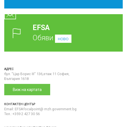
EFSA
Обяви
ново
АДРЕС
бул. "Цар Борис III" 136,етаж 11 София,
България 1618
Виж на картата
КОНТАКТЕН ЦЕНТЪР
Email: EFSAfocalpoint@ mzh.government.bg
Тел.: +359 2 427 30 56