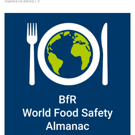
оценка на риска I, II