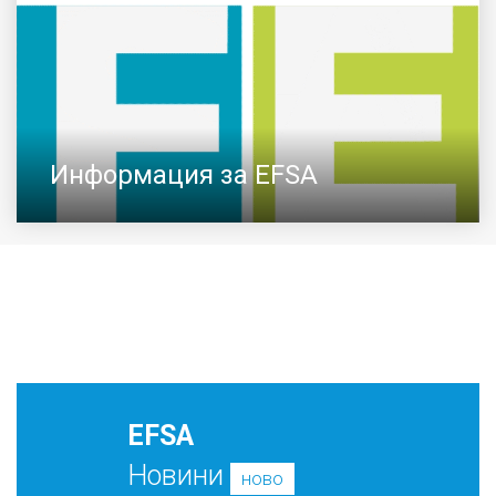
Информация за EFSA
EFSA
Новини
ново