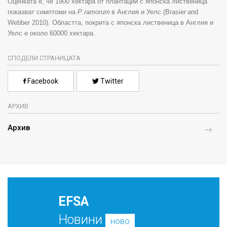
Оценката е, че 1900 хектара от плантации с японска лиственица
показват симптоми на
P
.
ramorum
в Англия и Уелс (
Brasier
and
Webber
2010). Областта, покрита с японска лиственица в Англия и
Уелс е около 60000 хектара.
СПОДЕЛИ СТРАНИЦАТА
Facebook
Twitter
АРХИВ
Архив
EFSA
Новини
ново