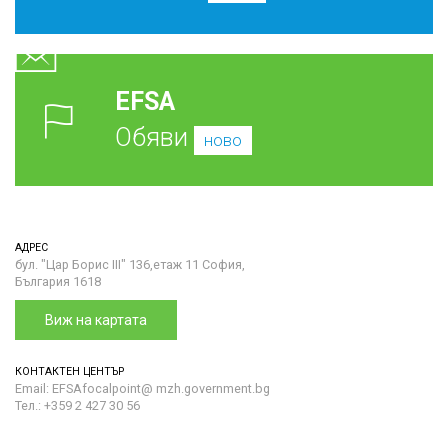
EFSA
Обяви
ново
АДРЕС
бул. "Цар Борис III" 136,етаж 11 София,
България 1618
Виж на картата
КОНТАКТЕН ЦЕНТЪР
Email: EFSAfocalpoint@ mzh.government.bg
Тел.: +359 2 427 30 56