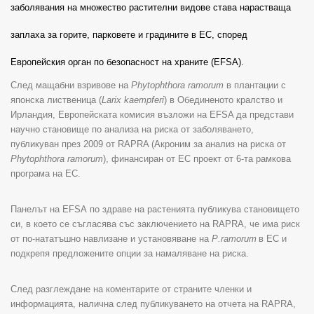
заболявания на множество растителни видове става нарастваща
заплаха за горите, парковете и градините в ЕС, според
Европейския орган по безопасност на храните
(EFSA).
След мащабни взривове на
Phytophthora ramorum
в плантации с
японска лиственица
(
Larix kaempferi
)
в Обединеното кралство и
Ирландия, Европейската комисия възложи на
EFSA
да представи
научно становище по анализа на риска от заболяването,
публикуван през
2009
от
RAPRA (
Акроним за анализ на риска от
Phytophthora ramorum
),
финансиран от ЕС проект от 6-та рамкова
програма на ЕС.
Панелът на
EFSA
по здраве на растенията публикува становището
си, в което се съгласява със заключението на
RAPRA
, че има риск
от по-нататъшно навлизане и установяване на
P
.
ramorum
в ЕС и
подкрепя предложените опции за намаляване на риска.
След разглеждане на коментарите от страните членки и
информацията, налична след публикуването на отчета на
RAPRA
,