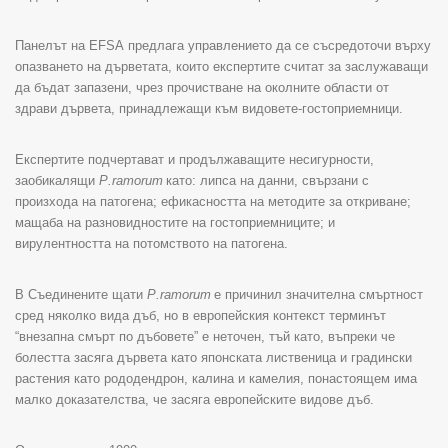
Панелът на
EFSA
предлага управлението да се съсредоточи върху
опазването на дърветата, които експертите считат за заслужаващи
да бъдат запазени, чрез прочистване на околните области от
здрави дървета, принадлежащи към видовете-гостоприемници.
Експертите подчертават и продължаващите несигурности,
заобикалящи
P
.
ramorum
като: липса на данни, свързани с
произхода на патогена; ефикасността на методите за откриване;
мащаба на разновидностите на гостоприемниците; и
вирулентността на потомството на патогена.
В Съединените щати
P
.
ramorum
е причинил значителна смъртност
сред няколко вида дъб, но в европейския контекст терминът
“внезапна смърт по дъбовете” е неточен, тъй като, въпреки че
болестта засяга дървета като японската лиственица и градински
растения като рододендрон, калина и камелия, понастоящем има
малко доказателства, че засяга европейските видове дъб.