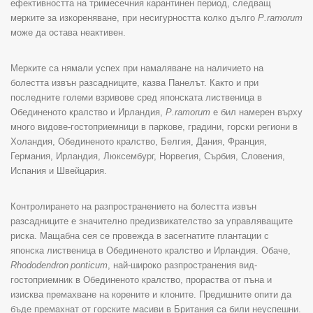
ефективността на тримесечния карантинен период, следващ
мерките за изкореняване, при несигурността колко дълго
P
.
ramorum
може да остава неактивен.
Мерките са нямали успех при намаляване на наличието на
болестта извън разсадниците, казва Панелът. Както и при
последните големи взривове сред японската лиственица в
Обединеното кралство и Ирландия,
P
.
ramorum
е бил намерен върху
много видове-гостоприемници в паркове, градини, горски региони в
Холандия, Обединеното кралство, Белгия, Дания, Франция,
Германия, Ирландия, Люксембург, Норвегия, Сърбия, Словения,
Испания и Швейцария.
Контролирането на разпространението на болестта извън
разсадниците е значително предизвикателство за управляващите
риска. Мащабна сея се провежда в засегнатите плантации с
японска лиственица в Обединеното кралство и Ирландия. Обаче,
Rhododendron
ponticum
, най-широко разпространения вид-
гостоприемник в Обединеното кралство, прораства от пъна и
изисква премахване на корените и клоните. Предишните опити да
бъде премахнат от горските масиви в Британия са били неуспешни.