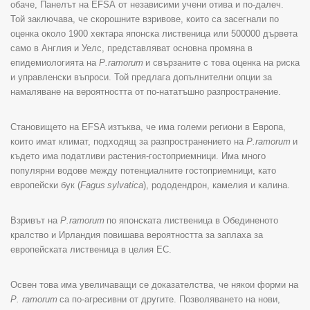
обаче, Панелът на
EFSA
от независими учени отива и по-далеч.
Той заключава, че скорошните взривове, които са засегнали по
оценка около 1900 хектара японска лиственица или 500000 дървета
само в Англия и Уелс, представляват основна промяна в
епидемиологията на
P
.
ramorum
и свързаните с това оценка на риска
и управленски въпроси. Той предлага допълнителни опции за
намаляване на вероятността от по-нататъшно разпространение.
Становището на
EFSA
изтъква, че има големи региони в Европа,
които имат климат, подходящ за разпространението на
P
.
ramorum
и
където има податливи растения-гостоприемници. Има много
популярни водове между потенциалните гостоприемници, като
европейски бук (
Fagus
sylvatica
), рододендрон, камелия и калина.
Взривът на
P
.
ramorum
по японската лиственица в Обединеното
кралство и Ирландия повишава вероятността за заплаха за
европейската лиственица в целия ЕС.
Освен това има увеличаващи се доказателства, че някои форми на
P
.
ramorum
са по-агресивни от другите. Позволяването на нови,