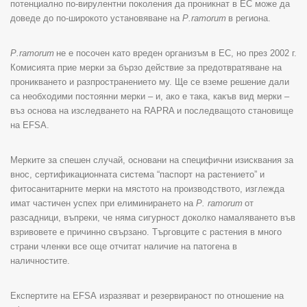
потенциално по-вирулентни поколения да проникнат в ЕС може да
доведе до по-широкото установяване на
P
.
ramorum
в региона.
P
.
ramorum
не е посочен като вреден организъм в ЕС, но през 2002 г.
Комисията прие мерки за бързо действие за предотвратяване на
проникването и разпространението му. Ще се вземе решение дали
са необходими постоянни мерки – и, ако е така, какъв вид мерки –
въз основа на изследването на
RAPRA
и последващото становище
на
EFSA
.
Мерките за спешен случай, основани на специфични изисквания за
внос, сертификационната система “паспорт на растението” и
фитосанитарните мерки на мястото на производството, изглежда
имат частичен успех при елиминирането на
P
.
ramorum
от
разсадници, въпреки, че няма сигурност доколко намаляването във
взривовете е причинно свързано. Търговците с растения в много
страни членки все още отчитат наличие на патогена в
наличностите.
Експертите на
EFSA
изразяват и резервираност по отношение на