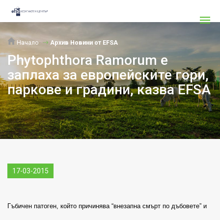
Начало
Архив Новини от EFSA
Phytophthora Ramorum е
заплаха за европейските гори,
паркове и градини, казва EFSA
17-03-2015
Гъбичен патоген, който причинява “внезапна смърт по дъбовете” и