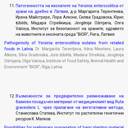
Патогенността на изолатите на Yersinia enterocolitica от
храни на дребно в Латвия
, д-р Маргарита Терентеева,
Ирена Майстрере, Лора Алксне, Силва Градовска, Юрис
Ķibilds, Мадара Стрейкиша, Jevgēnija Ošmjana, Олга
Valciņa, Институт за безопасност на храните, здравето
на животните и околната среда "BIOR", Рига, Латвия
Pathogenicity of Yersinia enterocolitica isolates from retailed
foods in Latvia
, Dr. Margarita Terentjeva, Irēna Meistere, Laura
Alksne, Silva Gradovska, Juris Ķibilds, Madara Streikiša, Jevgēnija
Ošmjana, Olga Valciņa, Institute of Food Safety, Animal Health and
Environment "BIOR", Rīga, Latvia
Възможности за предварително размножаване на
базисен посадъчен материал от медицинският вид Ruta
graveolens L. чрез прилагане на вегетативни методи
,
Станислава Статева, Институт по растителни генетични
ресурси К. Малков
Possibilities for preliminary propagation of basic planting material