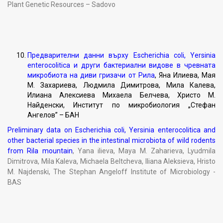
Plant Genetic Resources – Sadovo
Предварителни данни върху Escherichia coli, Yersinia
enterocolitica и други бактериални видове в чревната
микробиота на диви гризачи от Рила
, Яна Илиева, Мая
М. Захариева, Людмила Димитрова, Мила Калева,
Илиана Алексиева Михаела Белчева, Христо М.
Найденски, Институт по микробиология „Стефан
Ангелов” – БАН
Preliminary data on Escherichia coli, Yersinia enterocolitica and
other bacterial species in the intestinal microbiota of wild rodents
from Rila mountain
, Yana ilieva, Maya M. Zaharieva, Lyudmila
Dimitrova, Mila Kaleva, Michaela Beltcheva, Iliana Aleksieva, Hristo
M. Najdenski, The Stephan Angeloff Institute of Microbiology -
BAS