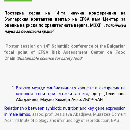
Постерна сесия на 14-та научна конференция на
Българския контактен център на EFSA към Център за
оценка на риска по хранителната верига, МЗХГ
„Устойчива
наука за безопасна храна“
th
Poster session
on 1
4
Scientific conference of the Bulgarian
focal point of EFSA
Risk Assessment Center on Food
Chain
‘Sustainable science for safety food’
Връзка между синбиотичното хранене и експресия на
ключови гени при мъжки агнета
, доц. Десислава
Абаджиева, Маузез Кюмерт Ачар, ИБИР-БАН
Relationship between synbiotic nutrition and key gene expression
in male lambs
, assoc. prof. Desislava Abadjieva, Muazzez Cömert
Acar, Institute of biology and immunology of reproduction, BAS.