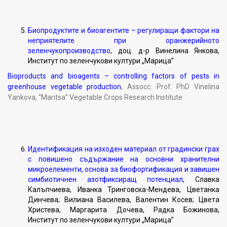
Биопродуктите и биоагентите – регулиращи фактори на
неприятелите при оранжерийното
зеленчукопроизводство
, доц. д-р Винелина Янкова,
Институт по зеленчукови култури „Марица”
Bioproducts and bioagents – controlling factors of pests in
greenhouse vegetable production
, Assocc. Prof. PhD Vinelina
Yankova, “Maritsa” Vegetable Crops Research Institute
Идентификация на изходен материал от градински грах
с повишено съдържание на основни хранителни
микроелементи, основа за биофортификация и завишен
симбиотичнен азотфиксиращ потенциал
, Славка
Калъпчиева, Иванка Тринговска-Мендева, Цветанка
Динчева; Вилиана Василева, Валентин Косев; Цвета
Христева, Маргарита Дочева, Радка Божинова,
Институт по зеленчукови култури „Марица”