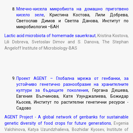
Млечно-кисела микробиота на домашно приготвено
кисело зеле
, Кристина Костова, Лили Добрева,
Светослав Димов и Светла Данова, Институт по
микробиология –БАН
Lactic acid microbiota of homemade sauerkraut
, Kristina Kostova,
Lili Dobreva, Svetoslav Dimov and S. Danova, The Stephan
Angeloff Institute of Microbiology-BAS
Проект AGENT – Глобална мрежа от генбанки, за
устойчиво генетично разнообразие на хранителните
култури за бъдещите поколения
, Гергана Дешева,
Евгения Вълчинова, Катя Узунджалиева, Божидар
Кьосев, Институт по растителни генетични ресурси -
Садово
AGENT Project - A global network of genbanks for sustainable
genetic diversity of food crops for future generations
, Evgenia
Valchinova, Katya Uzundzhalieva, Bozhidar Kyosev, Institute of