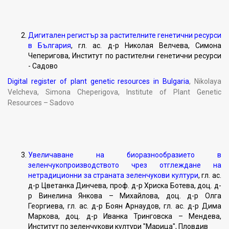
Дигитален регистър за растителните генетични ресурси
в България
, гл. ас. д-р Николая Велчева, Симона
Чеперигова, Институт по растителни генетични ресурси
- Садово
Digital register of plant genetic resources in Bulgaria
, Nikolaya
Velcheva, Simona Cheperigova, Institute of Plant Genetic
Resources – Sadovo
Увеличаване на биоразнообразието в
зеленчукопроизводството чрез отглеждане на
нетрадиционни за страната зеленчукови култури
, гл. ас.
д-р Цветанка Динчева, проф. д-р Хриска Ботева, доц. д-
р Винелина Янкова – Михайлова, доц. д-р Олга
Георгиева, гл. ас. д-р Боян Арнаудов, гл. ас. д-р Дима
Маркова, доц. д-р Иванка Тринговска – Мендева,
Институт по зеленчукови култури "Марица", Пловдив