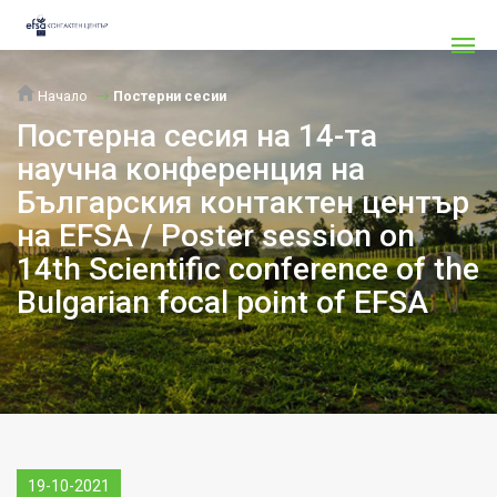
Начало
Постерни сесии
Постерна сесия на 14-та
научна конференция на
Българския контактен център
на EFSA / Poster session on
14th Scientific conference of the
Bulgarian focal point of EFSA
19-10-2021