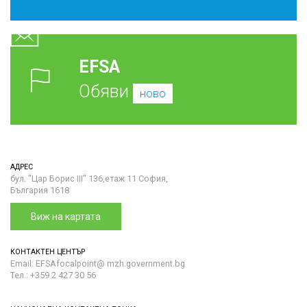
EFSA
Обяви
ново
АДРЕС
бул. "Цар Борис III" 136,етаж 11 София,
България 1618
Виж на картата
КОНТАКТЕН ЦЕНТЪР
Email: EFSAfocalpoint@ mzh.government.bg
Тел.: +359 2 427 30 56