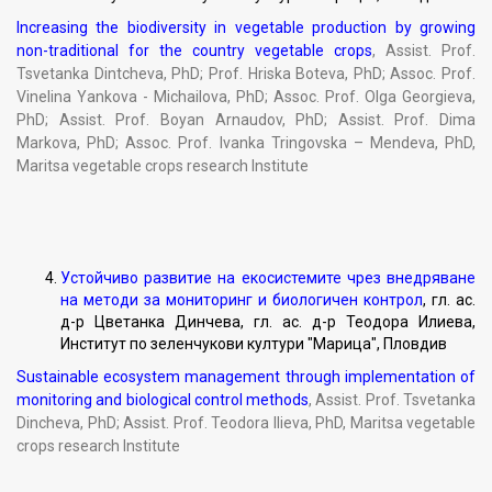
Increasing the biodiversity in vegetable production by growing
non-traditional for the country vegetable crops
, Assist. Prof.
Tsvetanka Dintcheva, PhD; Prof. Hriska Boteva, PhD; Assoc. Prof.
Vinelina Yankova - Michailova, PhD; Assoc. Prof. Olga Georgieva,
PhD; Assist. Prof. Boyan Arnaudov, PhD; Assist. Prof. Dima
Markova, PhD; Assoc. Prof. Ivanka Tringovska – Mendeva, PhD,
Maritsa vegetable crops research Institute
Устойчиво развитие на екосистемите чрез внедряване
на методи за мониторинг и биологичен контрол
, гл. ас.
д-р Цветанка Динчева, гл. ас. д-р Теодора Илиева,
Институт по зеленчукови култури "Марица", Пловдив
Sustainable ecosystem management through implementation of
monitoring and biological control methods
, Assist. Prof. Tsvetanka
Dincheva, PhD; Assist. Prof. Teodora Ilieva, PhD, Maritsa vegetable
crops research Institute