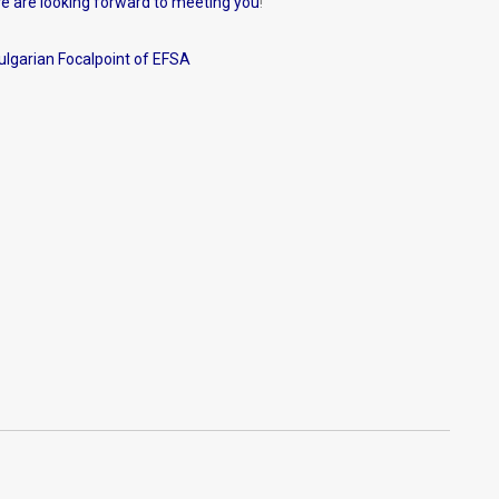
e are looking forward to meeting you
!
ulgarian Focalpoint of EFSA