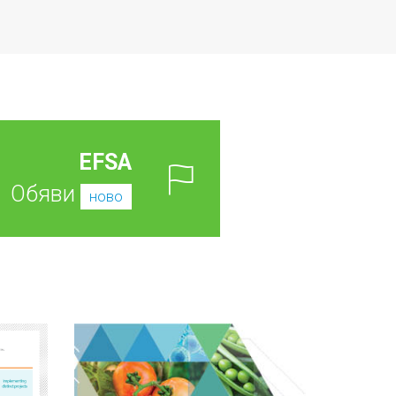
EFSA
Обяви
ново