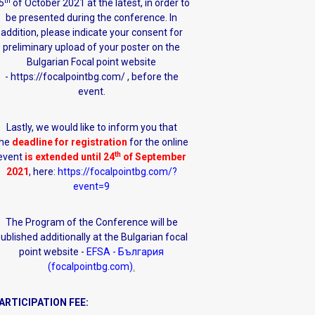
th
5
of October 2021 at the latest, in order to
be presented during the conference. In
addition, please indicate your consent for
preliminary upload of your poster on the
Bulgarian Focal point website
-
https://focalpointbg.com/
, before the
event.
Lastly, we would like to inform you that
he
deadline for registration
for the online
th
event
is extended
until 24
of September
2021
, here:
https://focalpointbg.com/?
event=9
The Program of the Conference will be
ublished additionally at the Bulgarian focal
point website -
EFSA - България
(focalpointbg.com)
.
ARTICIPATION FEE: