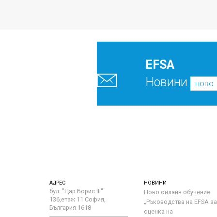
EFSA
Новини
ново
АДРЕС
НОВИНИ
бул. "Цар Борис III"
Ново онлайн обучение
136,етаж 11 София,
„Ръководства на ЕFSA за
България 1618
оценка на