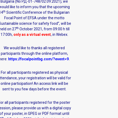
Bulgaria (No РД-01-748/02.09.2021), we
would like to inform you that the upcoming
th
14
Scientific Conference of the Bulgarian
Focal Point of EFSA under the motto
Sustainable science for safety food”, will be
th
held on 27
October 2021, from 09:00 h till
17:00h,
only as a virtual event
, in Webex.
We would like to thanks all registered
participants through the online platform,
here:
https://focalpointbg.com/?event=9
.
For all participants registered as physical
ttendance, your registration will be valid for
online participation! An access link will be
sent to you few days before the event.
or all participants registered for the poster
ession, please provide us with a digital copy
of your poster, in GPEG or PDF format until