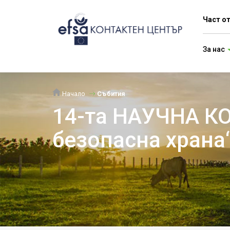
Част о
За нас
Начало
Събития
14-та НАУЧНА КО
безопасна храна‘