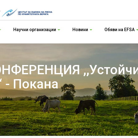
т
Научни организации
Новини
Обяви на EFSA
НФЕРЕНЦИЯ ,,Устойчи
‘ - Покана