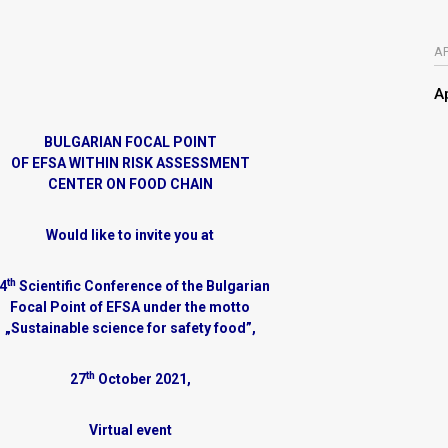
А
А
BULGARIAN FOCAL POINT
OF
EFSA
WITHIN RISK ASSESSMENT
CENTER ON FOOD CHAIN
Would like to invite you at
th
4
Scientific Conference of the Bulgarian
Focal Point of EFSA under the motto
„Sustainable science for safety food”,
th
27
October 2021,
Virtual event