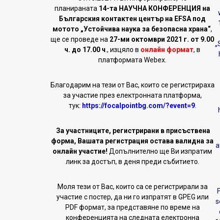
планираната
14-та НАУЧНА КОНФЕРЕНЦИЯ на
Българския контактен център на EFSA под
мотото „Устойчива наука за безопасна храна“
,
ще се проведе на
27-ми октомври 2021 г. от 9.00
„
ч. до 17.00 ч
., изцяло в
онлайн формат
, в
платформата Webex.
Благодарим на тези от Вас, които се регистрираха
за участие през електронната платформа,
тук:
https://focalpointbg.com/?event=9
.
За участниците, регистрирани в присъствена
форма, Вашата регистрация остава валидна за
a
онлайн участие!
Допълнително ще Ви изпратим
линк за достъп, в деня преди събитието.
Моля тези от Вас, които са се регистрирали за
F
участие с постер, да ни го изпратят в GPEG или
s
PDF формат, за представяне по време на
конференцията на следната електронна