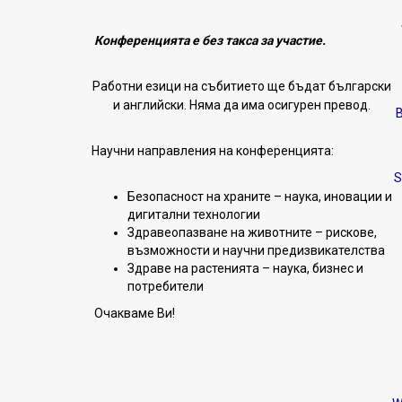
Конференцията е без такса за участие.
Работни езици на събитието ще бъдат български
и английски. Няма да има осигурен превод.
B
Научни направления на конференцията:
S
Безопасност на храните – наука, иновации и
дигитални технологии
Здравеопазване на животните – рискове,
възможности и научни предизвикателства
Здраве на растенията – наука, бизнес и
потребители
Очакваме Ви!