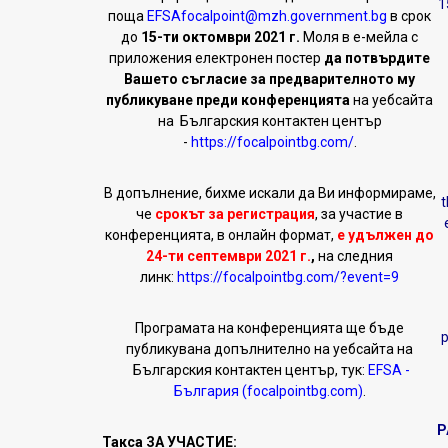
1
поща
EFSAfocalpoint@mzh.government.bg
в срок
до
15-ти октомври 2021 г.
Моля в е-мейла с
приложения електронен постер
да потвърдите
Вашето съгласие за предварителното му
публикуване преди конференцията
на уебсайта
на Българския контактен център
-
https://focalpointbg.com/
.
В допълнение, бихме искали да Ви информираме,
t
че
срокът за регистрация
, за участие в
конференцията, в онлайн формат,
е удължен до
24-ти септември 2021 г.
,
на следния
линк:
https://focalpointbg.com/?event=9
Програмата на конференцията ще бъде
p
публикувана допълнително на уебсайта на
Българския контактен център, тук:
EFSA -
България (focalpointbg.com)
.
P
Такса ЗА УЧАСТИЕ: